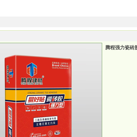
腾程强力瓷砖