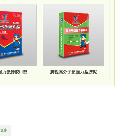
力瓷砖胶III型
腾程高分子超强力益胶泥
腾程
更多