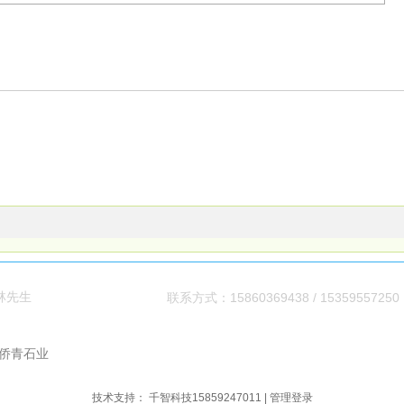
林先生
15860369438 / 15359557250
联系方式：
闽ICP备案号：
闽ICP备2021004727号-1
闽公网安备350583
侨青石业
技术支持：
千智科技15859247011
|
管理登录