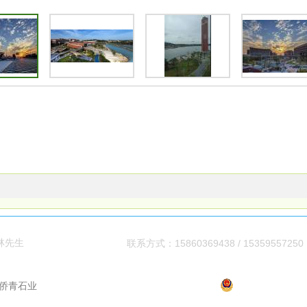
林先生
15860369438 / 15359557250
联系方式：
闽ICP备案号：
闽ICP备2021004727号-1
闽公网安备350583
侨青石业